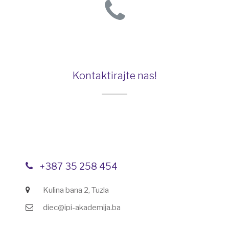
Kontaktirajte nas!
+387 35 258 454
Kulina bana 2, Tuzla
diec@ipi-akademija.ba